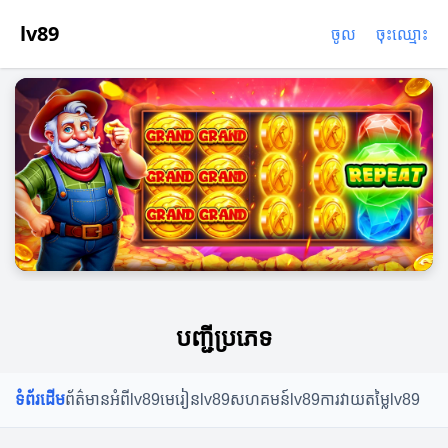
lv89
ចូល
ចុះឈ្មោះ
បញ្ជីប្រភេទ
ទំព័រដើម
ព័ត៌មានអំពីlv89
មេរៀនlv89
សហគមន៍lv89
ការវាយតម្លៃlv89