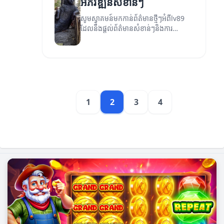
អភិវឌ្ឍន៍សំខាន់ៗ
សូមស្វាគមន៍មកកាន់ព័ត៌មានថ្មីៗអំពីlv89
ដែលនឹងផ្តល់ព័ត៌មានសំខាន់ៗនិងការ
អភិវឌ្ឍន៍ថ្មីៗនៅក្នុងពិភពល្បែង។
1
2
3
4