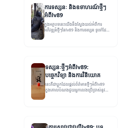
ការទស្សនៈ និងឧទាហរណ៍ថ្មីៗ
អំពីlv89
ក្នុងអត្ថបទនេះយើងនឹងស្វែងយល់អំពីការ
អភិវឌ្ឍន៍ថ្មីៗនៃlv89 និងការទស្សនៈទូទៅដែល
អាចជួយអ្នកលេងក្នុងការធ្វើការសម្រេចចិត្ត។
ទស្សនៈថ្មីៗអំពីlv89:
បច្ចេកវិទ្យា និងការវិនិយោគ
នេះគឺជាប្លុកដែលផ្តល់ព័ត៌មានថ្មីៗអំពីlv89
ក្នុងគោលបំណងជួយអ្នកលេងប្រើប្រាស់នូវ
បច្ចេកវិទ្យានិងការវិនិយោគទាំងអស់។
ការស្រាវជ្រាវលើlv89: បទ