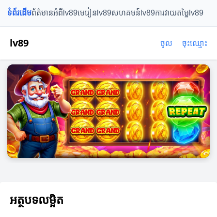
ទំព័រដើម
ព័ត៌មានអំពីlv89
មេរៀនlv89
សហគមន៍lv89
ការវាយតម្លៃlv89
lv89
ចូល
ចុះឈ្មោះ
អត្ថបទលម្អិត