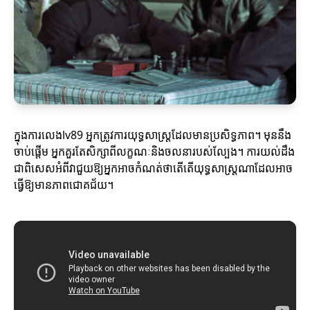
ក្នុងការលេងlv89 អ្នកត្រូវការយុទ្ធសាស្ត្រដែលមានប្រសិទ្ធភាព។ មុននឹង
ចាប់ផ្តើម អ្នកគួរតែសិក្សាពីលក្ខណៈនិងចលនារបស់ល្បែង។ ការយល់ដឹង
ជាពិសេសអំពីវាជួយឱ្យអ្នកអាចកំណត់ថាតើតើយុទ្ធសាស្ត្រណាដែលអាច
ធ្វើឱ្យមានភាពជោគជ័យ។