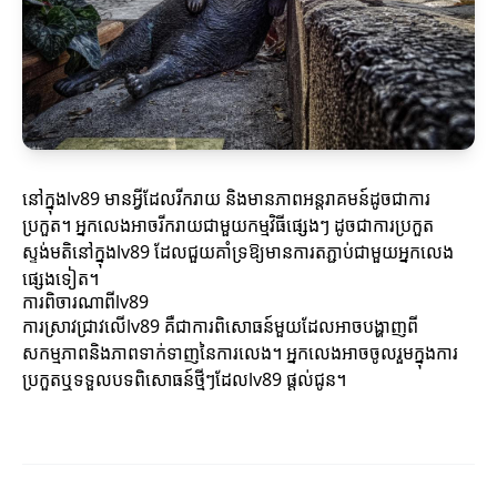
នៅក្នុងlv89 មានអ្វីដែលរីករាយ និងមានភាពអន្ដរាគមន៍ដូចជាការ
ប្រកួត។ អ្នកលេងអាចរីករាយជាមួយកម្មវិធីផ្សេងៗ ដូចជាការប្រកួត
ស្ទង់មតិនៅក្នុងlv89 ដែលជួយគាំទ្រឱ្យមានការតភ្ជាប់ជាមួយអ្នកលេង
ផ្សេងទៀត។
ការពិចារណាពីlv89
ការស្រាវជ្រាវលើlv89 គឺជាការពិសោធន៍មួយដែលអាចបង្ហាញពី
សកម្មភាពនិងភាពទាក់ទាញនៃការលេង។ អ្នកលេងអាចចូលរួមក្នុងការ
ប្រកួតឬទទួលបទពិសោធន៍ថ្មីៗដែលlv89 ផ្តល់ជូន។