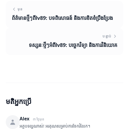
មុន
ព័ត៌មានថ្មីៗពីlv89: បទពិសោធន៍ និងការខិតខំប្រឹងប្រែង
បន្ទាប់
ទស្សនៈថ្មីៗអំពីlv89: បច្ចេកវិទ្យា និងការវិនិយោគ
មតិអ្នកប្រើ
Alex
៣ ថ្ងៃមុន
អត្ថបទល្អណាស់! អរគុណសម្រាប់ការចែករំលែក។