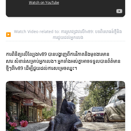
Watch Video related to: ការស្រាវជ្រាវលើlv89: បទពិសោធន៍ថ្មីនិង
▶
ការជួយដល់អ្នកលេង
ការពិនិត្យលើល្បែងlv89 បានបង្ហាញពីការវិភាគនិងមុខងារមាន
សារៈសំខាន់សម្រាប់អ្នកលេង។ អ្នកទាំងអស់គ្នាអាចទទួលបានព័ត៌មាន
ថ្មីៗពីlv89 ដើម្បីជួយដល់ការសម្រេចឈ្នះ។