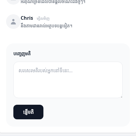
អរគុណច្រើនដែលបានផ្តល់ចំណេះដឹងថ្មីៗ។
Chris
ម្សិលមិញ
នឹងតាមដានរាល់អត្ថបទបន្តទៀត។
បញ្ចេញមតិ
ផ្ញើមតិ