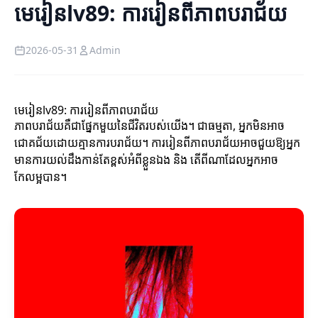
មេរៀនlv89: ការរៀនពីភាពបរាជ័យ
2026-05-31
Admin
មេរៀនlv89: ការរៀនពីភាពបរាជ័យ
ភាពបរាជ័យគឺជាផ្នែកមួយនៃជីវិតរបស់យើង។ ជាធម្មតា, អ្នកមិនអាច
ជោគជ័យដោយគ្មានការបរាជ័យ។ ការរៀនពីភាពបរាជ័យអាចជួយឱ្យអ្នក
មានការយល់ដឹងកាន់តែខ្ពស់អំពីខ្លួនឯង និង តើពីណាដែលអ្នកអាច
កែលម្អបាន។