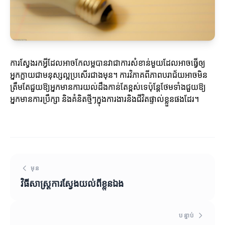
ការស្វែងរកអ្វីដែលអាចកែលម្អបានវាជាការសំខាន់មួយដែលអាចធ្វើឲ្យ
អ្នកក្លាយជាមនុស្សល្អប្រសើរជាងមុន។ ការវិភាគពីភាពបរាជ័យអាចមិន
ត្រឹមតែជួយឱ្យអ្នកមានការយល់ដឹងកាន់តែខ្ពស់ទេប៉ុន្តែថែមទាំងជួយឱ្យ
អ្នកមានការប្រឹក្សា និងគំនិតថ្មីៗក្នុងការងារនិងជីវិតផ្ទាល់ខ្លួនផងដែរ។
មុន
វិធីសាស្ត្រការស្វែងយល់ពីខ្លួនឯង
បន្ទាប់