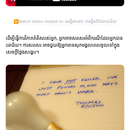
▶
Watch Video related to: មេរៀនlv89: ការរៀនពីភាពបរាជ័យ
ដើម្បីធ្វើការវិភាគគំនិតរបស់អ្នក, អ្នកអាចសរសេរអំពីករណីដែលអ្នកបាន
បរាជ័យ។ ការសរសេរ អាចជួយឱ្យអ្នកមានសុភមង្គលពេលចូលទៅក្នុង
សេចក្តីថ្លែងសង្ខេប។