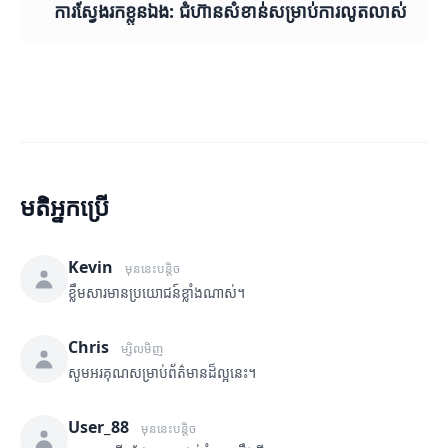
ការស្វែងរកខ្លួនឯង: ជំហ៊ានសំខាន់សម្រាប់ការលូតលាស់
មតិអ្នកប្រើ
Kevin
មុននេះបន្តិច
ខ្លឹមសារមានប្រយោជន៍ខ្លាំងណាស់។
Chris
ម្សិលមិញ
សូមអរគុណសម្រាប់ព័ត៌មានដ៏ល្អនេះ។
User_88
មុននេះបន្តិច