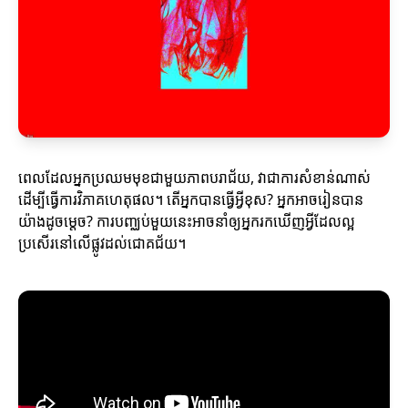
ពេលដែលអ្នកប្រឈមមុខជាមួយភាពបរាជ័យ, វាជាការសំខាន់ណាស់
ដើម្បីធ្វើការវិភាគហេតុផល។ តើអ្នកបានធ្វើអ្វីខុស? អ្នកអាចរៀនបាន
យ៉ាងដូចម្តេច? ការបញ្ឈប់មួយនេះអាចនាំឲ្យអ្នករកឃើញអ្វីដែលល្អ
ប្រសើរនៅលើផ្លូវដល់ជោគជ័យ។