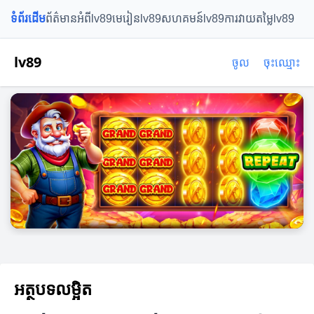
ទំព័រដើម
ព័ត៌មានអំពីlv89
មេរៀនlv89
សហគមន៍lv89
ការវាយតម្លៃlv89
lv89
ចូល
ចុះឈ្មោះ
អត្ថបទលម្អិត