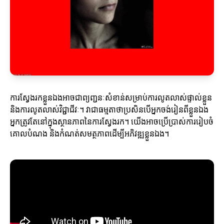
ការស្វែងរកខ្លួនឯងអាចជាព្យញ្ជនៈសំខាន់សម្រាប់ការលូតលាស់ផ្ទាល់ខ្លួន
និងការលូតលាស់វិជ្ជាជីវៈ។ វាជាធម្មតាថាប្រសិនបើអ្នកចង់រៀនពីខ្លួនឯង
អ្នកត្រូវតែនៅក្នុងស្ថានភាពនៃការស្វែងរក។ យើងអាចប្រើប្រាស់ការរៀបចំ
គោលបំណង និងកំណត់សមត្ថភាពដើម្បីអភិវឌ្ឍខ្លួនឯង។