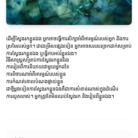
ដើម្បីស្វែងរកខ្លួនឯង អ្នកអាចធ្វើការសិក្សាអំពីអារម្មណ៍របស់អ្នក និងការ
ស្រមៃរបស់អ្នក។ ជាជម្រើសផ្សេងទៀត អ្នកអាចសរសេរ​ច្រកដាក់សម្រាប់
ការស្វែងរកខ្លួនឯង ឬធ្វើការអប់រំខ្លួនឯង។
វិធីសាស្ត្រសម្រាប់ការស្វែងរកខ្លួនឯង
ការរៀនពីការនិយាយជាមួយអ្នកដទៃ
ការពិចារណាអំពីអារម្មណ៍របស់ខ្លួន
ការកំណត់គោលបំណងផ្ទាល់ខ្លួន
ជាថ្មីម្តងទៀតការស្វែងរកខ្លួនឯងគឺជាការសំខាន់ណាស់ក្នុងដំណើរ
ការលូតលាស់។ អ្នកត្រូវតែមិនឈប់ស្វែងរក និងរៀនពីខ្លួនឯង។