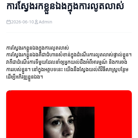
ការស្វែងរកខ្លួនឯងក្នុងការលូតលាស់
2026-06-10
Admin
ការស្វែងរកខ្លួនឯងក្នុងការលូតលាស់
ការស្វែងរកខ្លួនឯងគឺជាជំហានសំខាន់ក្នុងដំណើរការលូតលាស់ផ្ទាល់ខ្លួន។
វាគឺជាដំណើរការទីមួយដែលនាំឲ្យអ្នកយល់ដឹងអំពីអារម្មណ៍ និងការចង់
ការរបស់ខ្លួន។ នៅក្នុងអត្ថបទនេះ យើងនឹងស្វែងយល់ពីវិធីសាស្ត្របន្ថែម
ដើម្បីអភិវឌ្ឍខ្លួនឯង។