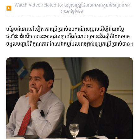
Watch Video related to: យុទ្ធសាស្ត្រដែលមានភាពតួនាទីសម្រាប់ការ
▶
វាយតម្លៃlv89
បន្ថែមពីនោះទៅទៀត ការប្រើប្រាស់ឧបករណ៍សម្រួលដើម្បីវាយតម្លៃ
ផងដែរ ដំណើរការនេះអាចជួយឲ្យយើងកំណត់សូមាននិងស្ថិតិដែលអាច
ចង្អុលបញ្ជាអំពីគុណភាពនៃសេវាកម្មដែលអាចផ្តល់ឲ្យអ្នកប្រើប្រាស់បាន។