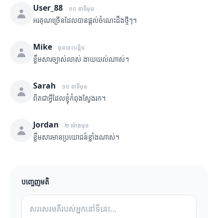
User_88
១០ នាទីមុន
អរគុណច្រើនដែលបានផ្តល់ចំណេះដឹងថ្មីៗ។
Mike
មុននេះបន្តិច
ខ្លឹមសារច្បាស់លាស់ ងាយយល់ណាស់។
Sarah
១០ នាទីមុន
ពិតជាអ្វីដែលខ្ញុំកំពុងស្វែងរក។
Jordan
២ ម៉ោងមុន
ខ្លឹមសារមានប្រយោជន៍ខ្លាំងណាស់។
បញ្ចេញមតិ