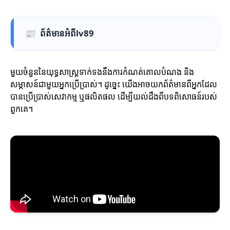
📰
ព័ត៌មានអំពីlv89
មួយចំនួននៃយុទ្ធសាស្ត្រទាក់ទងនឹងការកំណត់គោលបំណង និង
សម្ភាសន៍ជាមួយអ្នកប្រើប្រាស់។ ដូច្នេះ យើងអាចយកព័ត៌មានពីអ្នកដែល
បានប្រើប្រាស់សេវាកម្ម ឬផលិតផល ដើម្បីយល់ដឹងពីបទពិសោធន៍របស់
ពួកគេ។