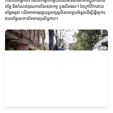
ការវាយតម្លៃlv89 គឺជាសកម្មភាពមួយដែលមានសារសំខាន់ក្នុងការវាយ
តម្លៃ និងកំណត់គុណភាពនៃសេវាកម្ម ឬផលិតផល។ តែក្រៅពីការវាយ
តម្លៃធម្មតា យើងអាចអនុវត្តយុទ្ធសាស្ត្រពិសេសមួយចំនួនដើម្បីធ្វើឲ្យការ
វាយតម្លៃនេះកាន់តែមានប្រសិទ្ធភាព។