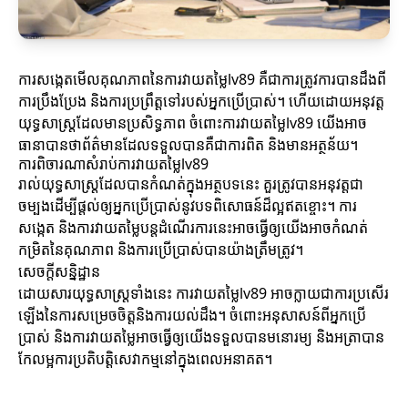
ការសង្កេតមើលគុណភាពនៃការវាយតម្លៃlv89 គឺជាការត្រូវការបានដឹងពី
ការប្រឹងប្រែង និងការប្រព្រឹត្តទៅរបស់អ្នកប្រើប្រាស់។ ហើយដោយអនុវត្ត
យុទ្ធសាស្ត្រដែលមានប្រសិទ្ធភាព ចំពោះការវាយតម្លៃlv89 យើងអាច
ធានាបានថាព័ត៌មានដែលទទួលបានគឺជាការពិត និងមានអត្ថន័យ។
ការពិចារណាសំរាប់ការវាយតម្លៃlv89
រាល់យុទ្ធសាស្ត្រដែលបានកំណត់ក្នុងអត្ថបទនេះ គួរត្រូវបានអនុវត្តជា
ចម្បងដើម្បីផ្តល់ឲ្យអ្នកប្រើប្រាស់នូវបទពិសោធន៍ដ៏ល្អឥតខ្ចោះ។ ការ
សង្កេត និងការវាយតម្លៃបន្តដំណើរការនេះអាចធ្វើឲ្យយើងអាចកំណត់
កម្រិតនៃគុណភាព និងការប្រើប្រាស់បានយ៉ាងត្រឹមត្រូវ។
សេចក្តីសន្និដ្ឋាន
ដោយសារយុទ្ធសាស្ត្រទាំងនេះ ការវាយតម្លៃlv89 អាចក្លាយជាការប្រសើរ
ឡើងនៃការសម្រេចចិត្តនិងការយល់ដឹង។ ចំពោះអនុសាសន៍ពីអ្នកប្រើ
ប្រាស់ និងការវាយតម្លៃអាចធ្វើឲ្យយើងទទួលបានមនោរម្យ និងអត្រាបាន
កែលម្អការប្រតិបត្តិសេវាកម្មនៅក្នុងពេលអនាគត។