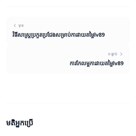
មុន
វិធីសាស្ត្រប្រកួតប្រជែងសម្រាប់ការវាយតម្លៃlv89
បន្ទាប់
ការកែលម្អការវាយតម្លៃlv89
មតិអ្នកប្រើ