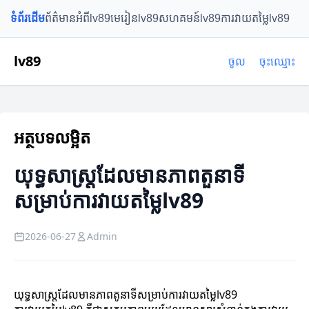
ទំព័រដើម
ព័ត៌មានអំពីlv89
មេរៀនlv89
សហគមន៍lv89
ការវាយតម្លៃlv89
lv89
ចូល
ចុះឈ្មោះ
អត្ថបទលម្អិត
យុទ្ធសាស្ត្រដែលមានភាពតួនាទី
សម្រាប់ការវាយតម្លៃlv89
2026-06-27
Admin
យុទ្ធសាស្ត្រដែលមានភាពតូនាទីសម្រាប់ការវាយតម្លៃlv89