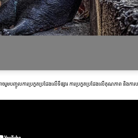
ះអាចរួមបញ្ចូលការប្រកួតប្រជែងលើទីផ្សារ ការប្រកួតប្រជែងលើគុណភាព និងការបញ្