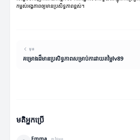
កម្ពស់អង្គភាពឲ្យមានប្រសិទ្ធភាពខ្ពស់។
មុន
គម្រោងដ៏មានប្រសិទ្ធភាពសម្រាប់ការវាយតម្លៃlv89
មតិអ្នកប្រើ
Emma
៣ ថ្ងៃមុន