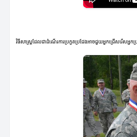
វិធីសាស្ត្រដែលជាដំណើរការប្រកួតប្រជែងអាចជួយអ្នកជ្រើសរើសអ្នកប