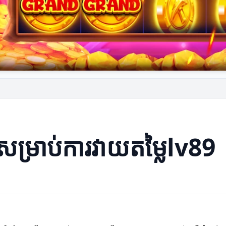
ែងសម្រាប់ការវាយតម្លៃlv89