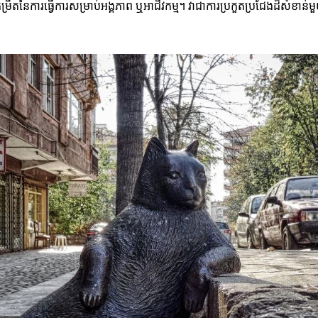
រិតនៃការធ្វើការសម្រាប់អង្គភាព ឬអាជីវកម្ម។ វាជាការប្រកួតប្រជែងដ៏សំខាន់មួ