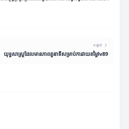
បន្ទាប់
យុទ្ធសាស្ត្រដែលមានភាពតួនាទីសម្រាប់ការវាយតម្លៃlv89