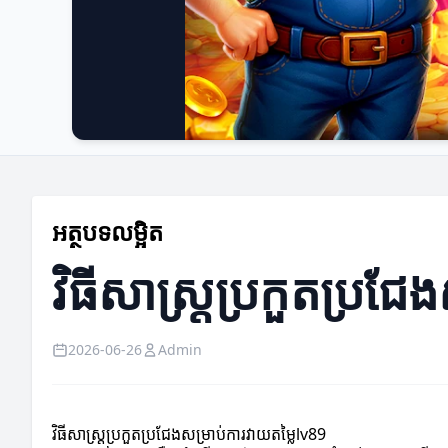
អត្ថបទលម្អិត
វិធីសាស្ត្រប្រកួតប្រជ
2026-06-26
Admin
វិធីសាស្ត្រប្រកួតប្រជែងសម្រាប់ការវាយតម្លៃlv89