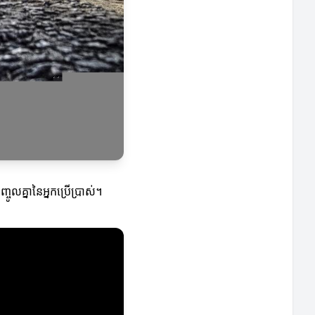
ចូលគ្នានៃអ្នកប្រើប្រាស់។