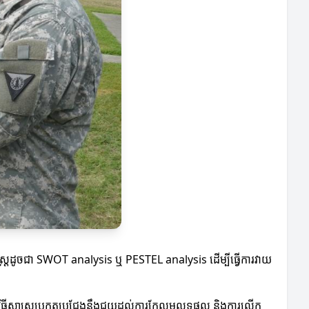
្ត្រដូចជា SWOT analysis ឬ PESTEL analysis ដើម្បីធ្វើការវាយ
់វិធីសាស្ត្រប្រកួតប្រជែងនឹងជួយដល់ការកែលម្អលទ្ធផល និងការលើក