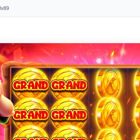
ៃlv89