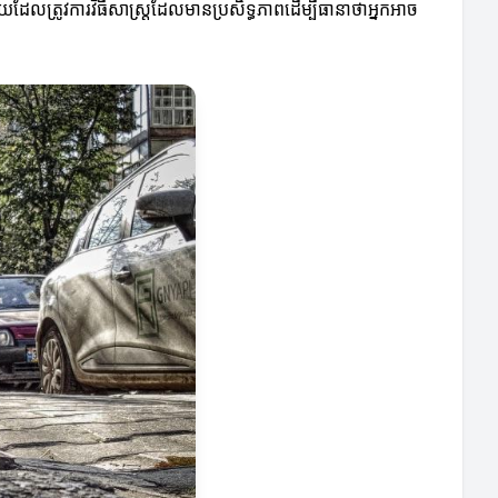
យដែលត្រូវការវិធីសាស្ត្រដែលមានប្រសិទ្ធភាពដើម្បីធានាថាអ្នកអាច