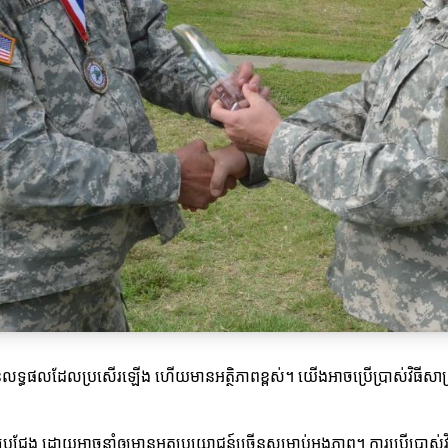
បានលទ្ធផលដែលប្រសើរឡើង ហើយមានអត្ថិភាពខ្ពស់។ យើងអាចប្រើប្រាស់វិធីសាស
តប្រជែង ដោយអាចនាំឲ្យមានអត្ថប្រយោជន៍ច្រើនសម្រាប់អង្គភាព។ ការប្រើប្រាស