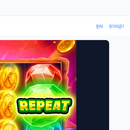
ចូល
ចុះឈ្មោះ