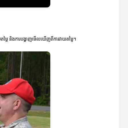
វាយតម្លៃ និងការបង្ហាញមើលឃើញពីការវាយតម្លៃ។