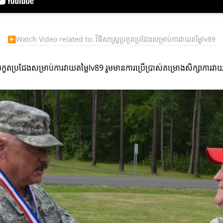
▶
Watch Video related to: វិធីសាស្ត្រប្រកួតប្រជែងសម្រាប់ការវាយតម្លៃlv89
្រកួតប្រជែងសម្រាប់ការវាយតម្លៃlv89 រួមមានការប្រើប្រាស់គម្រោងសិក្សាការ