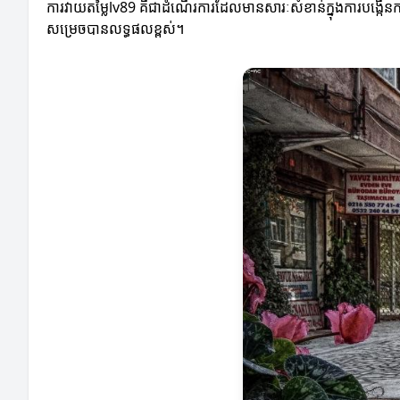
ការវាយតម្លៃlv89 គឺជាដំណើរការដែលមានសារៈសំខាន់ក្នុងការបង្កើនកម្
សម្រេចបានលទ្ធផលខ្ពស់។