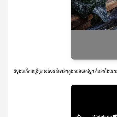
ដំបូងគេគឺការប្រើប្រាស់តំបន់សំខាន់ៗក្នុងការវាយតម្លៃ។ តំបន់ទាំងនេ