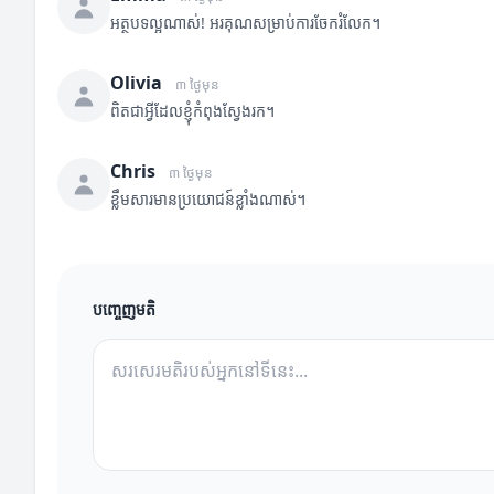
អត្ថបទល្អណាស់! អរគុណសម្រាប់ការចែករំលែក។
Olivia
៣ ថ្ងៃមុន
ពិតជាអ្វីដែលខ្ញុំកំពុងស្វែងរក។
Chris
៣ ថ្ងៃមុន
ខ្លឹមសារមានប្រយោជន៍ខ្លាំងណាស់។
បញ្ចេញមតិ