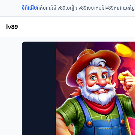
ទំព័រដើម
ព័ត៌មានអំពីlv89
មេរៀនlv89
សហគមន៍lv89
ការវាយតម្ល
lv89