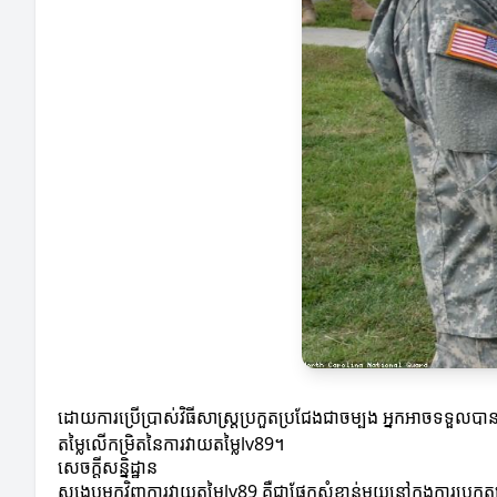
ដោយការប្រើប្រាស់វិធីសាស្ត្រប្រកួតប្រជែងជាចម្បង អ្នកអាចទទួល
តម្លៃលើកម្រិតនៃការវាយតម្លៃlv89។
សេចក្តីសន្និដ្ឋាន
សង្ខេបមកវិញការវាយតម្លៃlv89 គឺជាផ្នែកសំខាន់មួយនៅក្នុងការប្រកួ