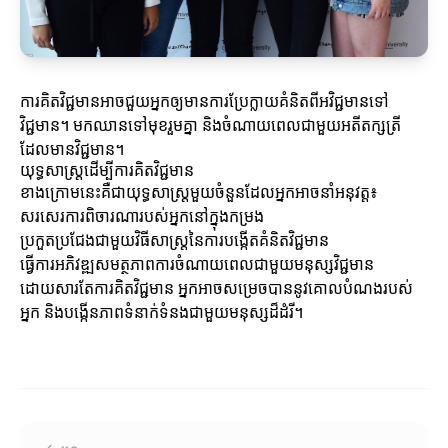
ការគិតវិជ្ជមានអាចជួយអ្នកឲ្យមានការប្រែក្លាយគំនិតពីអវិជ្ជមានទៅ
វិជ្ជមាន។ មកឈានទៅមុខរួមគ្នា និងចំណាយពេលជាមួយអតីតក្សត្រី
ដែលមានវិជ្ជមាន។
យុទ្ធសាស្ត្រដើម្បីការគិតវិជ្ជមាន
ខាងក្រោមនេះគឺជាយុទ្ធសាស្ត្រមួយចំនួនដែលអ្នកអាចនាំអនុវត្ត៖
សរសេរការពិចារណារបស់អ្នកនៅក្នុងកម្រង
ប្រកួតប្រជែងជាមួយវិធីសាស្ត្រនៃការបង្កើតគំនិតវិជ្ជមាន
ធ្វើការអភិវឌ្ឍសមត្ថភាពការចំណាយពេលជាមួយមនុស្សវិជ្ជមាន
ដោយសារតែការគិតវិជ្ជមាន អ្នកអាចសម្រេចបាននូវគោលបំណងរបស់
អ្នក និងបង្កើនភាពទំនាក់ទំនងជាមួយមនុស្សដ៏ដំរី។