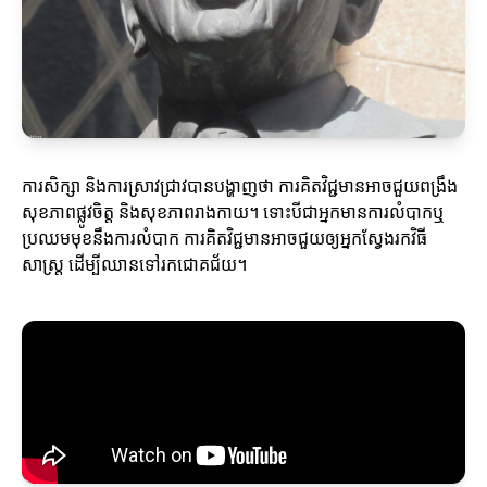
ការសិក្សា និងការស្រាវជ្រាវបានបង្ហាញថា ការគិតវិជ្ជមានអាចជួយពង្រឹង
សុខភាពផ្លូវចិត្ត និងសុខភាពរាងកាយ។ ទោះបីជាអ្នកមានការលំបាកឬ
ប្រឈមមុខនឹងការលំបាក ការគិតវិជ្ជមានអាចជួយឲ្យអ្នកស្វែងរកវិធី
សាស្ត្រ ដើម្បីឈានទៅរកជោគជ័យ។