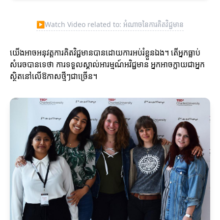
▶
Watch Video related to: អំណាចនៃការគិតវិជ្ជមាន
យើងអាចអនុវត្តការគិតវិជ្ជមានបានដោយការអប់រំខ្លួនឯង។ តើអ្នកធ្លាប់
សំរេចបានទេថា ការទទួលស្គាល់អារម្មណ៍អវិជ្ជមាន អ្នកអាចក្លាយជាអ្នក
ស្ថិតនៅលើឱកាសថ្មីៗជាច្រើន។