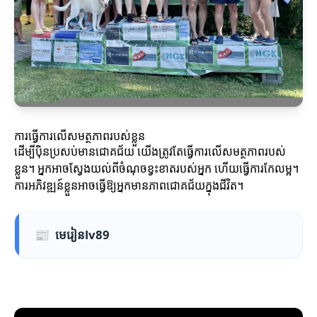
ការធ្វើការលើសមត្ថភាពរបស់ខ្លួន
ដើម្បីប៉ិនប្រសប់មានជោគជ័យ យើងត្រូវតែធ្វើការលើសមត្ថភាពរបស់
ខ្លួន។ អ្នកអាចស្វែងយល់ពីចំណុចខ្វះខាតរបស់អ្នក ហើយធ្វើការកែលម្អ។
ការអភិវឌ្ឍន៍ខ្លួនអាចធ្វើឱ្យអ្នកមានភាពជោគជ័យក្នុងជីវិត។
📰
មេរៀនlv89