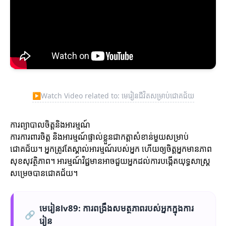
▶
Watch Video related to: មេរៀនជីវិតសម្រាប់ជោគជ័យ
ការព្យាបាលចិត្តនិងអារម្មណ៍
ការការពារចិត្ត និងអារម្មណ៍ផ្ទាល់ខ្លួនជាកត្តាសំខាន់មួយសម្រាប់
ជោគជ័យ។ អ្នកត្រូវតែស្គាល់អារម្មណ៍របស់អ្នក ហើយឲ្យចិត្តអ្នកមានភាព
សុខសុវត្ថិភាព។ អារម្មណ៍វិជ្ជមានអាចជួយអ្នកដល់ការបង្កើតយុទ្ធសាស្ត្រ
សម្រេចបានជោគជ័យ។
មេរៀនlv89: ការពង្រឹងសមត្ថភាពរបស់អ្នកក្នុងការ
🔗
រៀន