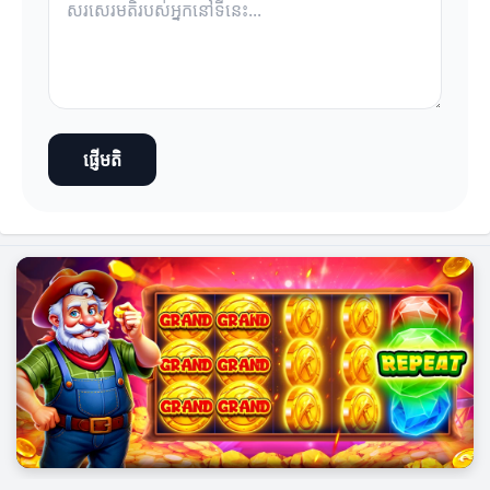
ផ្ញើមតិ