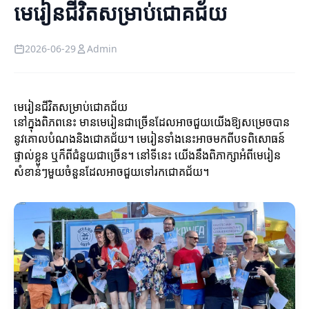
មេរៀនជីវិតសម្រាប់ជោគជ័យ
2026-06-29
Admin
មេរៀនជីវិតសម្រាប់ជោគជ័យ
នៅក្នុងពិភពនេះ មានមេរៀនជាច្រើនដែលអាចជួយយើងឱ្យសម្រេចបាន
នូវគោលបំណងនិងជោគជ័យ។ មេរៀនទាំងនេះអាចមកពីបទពិសោធន៍
ផ្ទាល់ខ្លួន ឬក៏ពីជំនួយជាច្រើន។ នៅទីនេះ យើងនឹងពិភាក្សាអំពីមេរៀន
សំខាន់ៗមួយចំនួនដែលអាចជួយទៅរកជោគជ័យ។