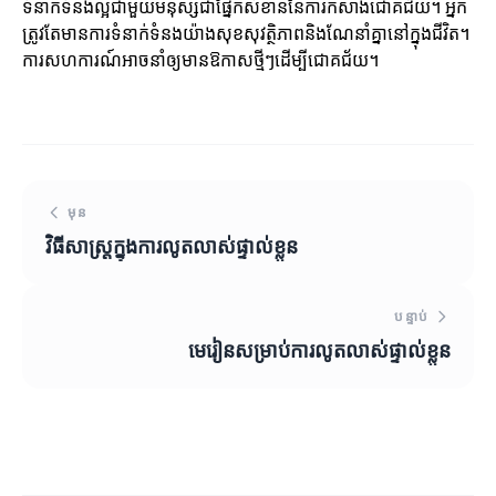
ទំនាក់ទំនងល្អជាមួយមនុស្សជាផ្នែកសំខាន់នៃការកសាងជោគជ័យ។ អ្នក
ត្រូវតែមានការទំនាក់ទំនងយ៉ាងសុខសុវត្ថិភាពនិងណែនាំគ្នានៅក្នុងជីវិត។
ការសហការណ៍អាចនាំឲ្យមានឱកាសថ្មីៗដើម្បីជោគជ័យ។
មុន
វិធីសាស្ត្រក្នុងការលូតលាស់ផ្ទាល់ខ្លួន
បន្ទាប់
មេរៀនសម្រាប់ការលូតលាស់ផ្ទាល់ខ្លួន