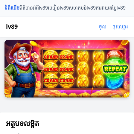
ទំព័រដើម
ព័ត៌មានអំពីlv89
មេរៀនlv89
សហគមន៍lv89
ការវាយតម្លៃlv89
lv89
ចូល
ចុះឈ្មោះ
អត្ថបទលម្អិត