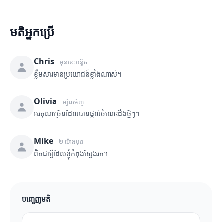
មតិអ្នកប្រើ
Chris
មុននេះបន្តិច
ខ្លឹមសារមានប្រយោជន៍ខ្លាំងណាស់។
Olivia
ម្សិលមិញ
អរគុណច្រើនដែលបានផ្តល់ចំណេះដឹងថ្មីៗ។
Mike
២ ម៉ោងមុន
ពិតជាអ្វីដែលខ្ញុំកំពុងស្វែងរក។
បញ្ចេញមតិ