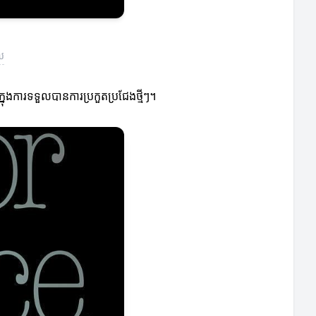
ល
ពក្នុងការទទួលបានការប្រកួតប្រជែងថ្មីៗ។