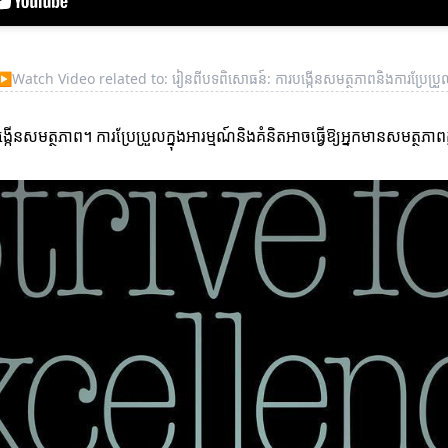
▶
Watch Video related to: រៀនពីបទពិសោធន៍: ការបង្កើនសមត្ថភាពនិងការប្រែប្រួ
បង្កើនសមត្ថភាព។ ការប្រែប្រួលក្នុងអារម្មណ៍និងគំនិតអាចធ្វើឱ្យអ្នកមានសមត្ថភា