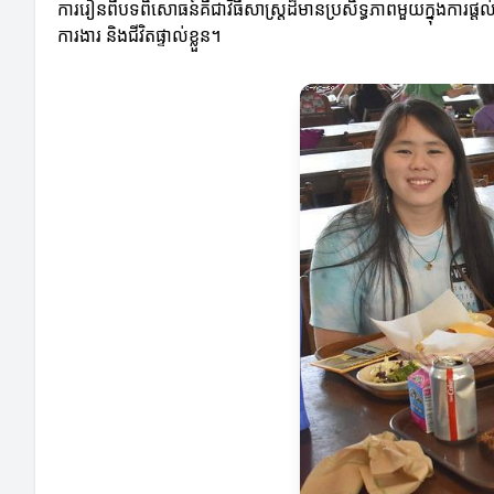
ការរៀនពីបទពិសោធន៍គឺជាវិធីសាស្ត្រដ៏មានប្រសិទ្ធភាពមួយក្នុងការផ្តល់ជ
ការងារ និងជីវិតផ្ទាល់ខ្លួន។