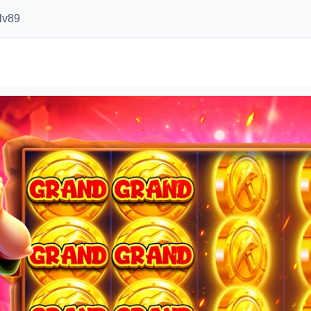
ៃlv89