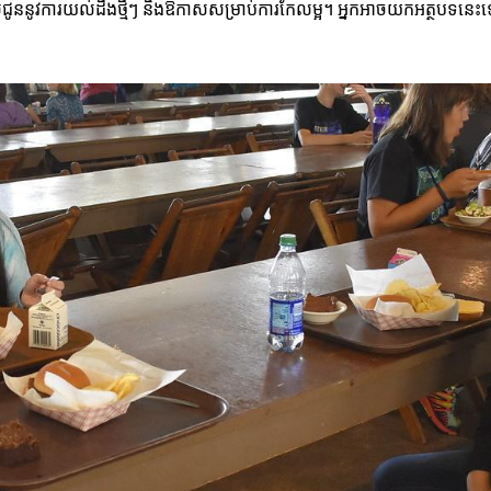
ូននូវការយល់ដឹងថ្មីៗ និងឱកាសសម្រាប់ការកែលម្អ។ អ្នកអាចយកអត្ថបទនេះទៅអនុវត្តក្