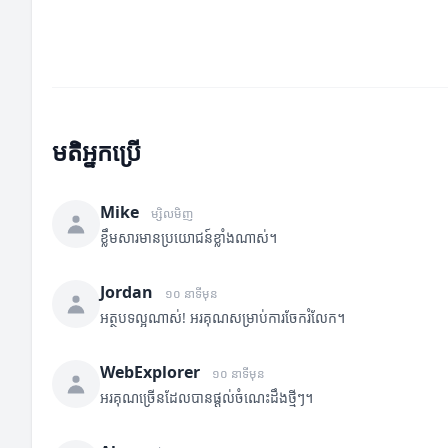
មតិអ្នកប្រើ
Mike
ម្សិលមិញ
ខ្លឹមសារមានប្រយោជន៍ខ្លាំងណាស់។
Jordan
១០ នាទីមុន
អត្ថបទល្អណាស់! អរគុណសម្រាប់ការចែករំលែក។
WebExplorer
១០ នាទីមុន
អរគុណច្រើនដែលបានផ្តល់ចំណេះដឹងថ្មីៗ។