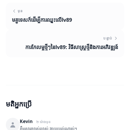
មុន
មគ្គុទេសក៍ដើម្បីការឈ្នះលើlv89
បន្ទាប់
ការកែលម្អថ្មីៗនៃlv89: វិធីសាស្រ្តថ្មីនិងការអភិវឌ្ឍន៍
មតិអ្នកប្រើ
Kevin
២ ម៉ោងមុន
ខ្លឹមសារច្បាស់លាស់ ងាយយល់ណាស់។