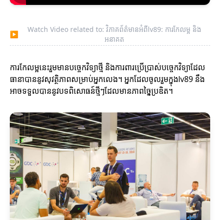
Watch Video related to: វិភាគព័ត៌មានអំពីlv89: ការកែលម្អ និង
▶
អនាគត
ការកែលម្អនេះរួមមានបច្ចេកវិទ្យាថ្មី និងការពារប្រើប្រាស់បច្ចេកវិទ្យាដែល
ធានាបាននូវសុវត្ថិភាពសម្រាប់អ្នកលេង។ អ្នកដែលចូលរួមក្នុងlv89 នឹង
អាចទទួលបាននូវបទពិសោធន៍ថ្មីៗដែលមានភាពច្នៃប្រឌិត។