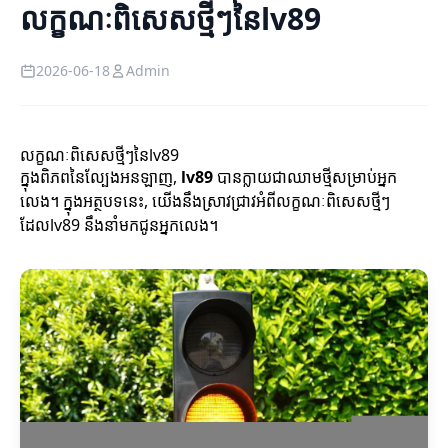
លក្ខណៈពិសេសថ្មីៗនៃlv89
2026-06-18
Admin
លក្ខណៈពិសេសថ្មីៗនៃlv89
ក្នុងពិភពនៃល្បែងអនឡាញ,
lv89
បានក្លាយជាឈាមថ្មីសម្រាប់អ្នក
លេង។ ក្នុងអត្ថបទនេះ, យើងនឹងស្រាវជ្រាវអំពីលក្ខណៈពិសេសថ្មីៗ
ដែលlv89 នឹងនាំមកជូនអ្នកលេង។