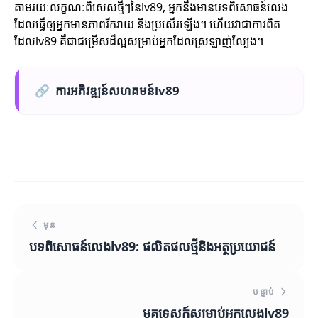
តាមរយៈលក្ខណៈពិសេសថ្មីៗនៃlv89, អ្នកនឹងមានបទពិសោធន៍លេង
ដែលធ្វើឲ្យអ្នកមានភាពរីករាយ និងប្រសើរឡើង។ ហើយវាជាការពិត
ដែលlv89 គឺជាជម្រើសដ៏ល្អសម្រាប់អ្នកដែលស្រឡាញ់ល្បែង។
🔗
ការអភិវឌ្ឍន៍សហគមន៍lv89
មុន
បទពិសោធន៍លេងlv89: ផលិតផលថ្មីនិងអត្ថប្រយោជន៍
បន្ទាប់
មគ្គុទេសក៍សម្រាប់អ្នកលេងlv89