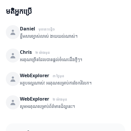
មតិអ្នកប្រើ
Daniel
មុននេះបន្តិច
ខ្លឹមសារច្បាស់លាស់ ងាយយល់ណាស់។
Chris
២ ម៉ោងមុន
អរគុណច្រើនដែលបានផ្តល់ចំណេះដឹងថ្មីៗ។
WebExplorer
៣ ថ្ងៃមុន
អត្ថបទល្អណាស់! អរគុណសម្រាប់ការចែករំលែក។
WebExplorer
២ ម៉ោងមុន
សូមអរគុណសម្រាប់ព័ត៌មានដ៏ល្អនេះ។