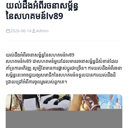
យល់ដឹងអំពីរចនាសម្ព័ន្ធ
នៃសហគមន៍lv89
2026-06-14
Admin
យល់ដឹងអំពីរចនាសម្ព័ន្ធនៃសហគមន៍lv89
សហគមន៍lv89 ជាសហគមន៍មួយដែលមានរចនាសម្ព័ន្ធដ៏សំខាន់ដែល
គាំទ្រការអភិវឌ្ឍ សូម្បីតែមានការផ្លាស់ប្តូរជាច្រើន។ ការយល់ដឹងអំពីរចនា
សម្ព័ន្ធនេះអាចជួយឲ្យសមាជិកនៃសហគមន៍ទទួលបានការយល់ដឹងដ៏
ជ្រាលជ្រៅអំពីការចូលរួមរបស់ពួកគេ។