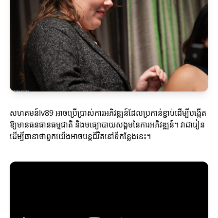
សហគមន៍lv89 អាចប្រើប្រាស់ការអភិវឌ្ឍន៍ដែលប្រកាន់ខ្ជាប់ដើម្បីបង្កើត
ឱ្យមានធនធានធម្មជាតិ និងមធ្យោបាយសង្គមនៃការអភិវឌ្ឍន៍។ វាជារៀន
ដើម្បីធានាថាពួកយើងអាចបន្តជីវិតនៅទីកន្លែងនេះ។