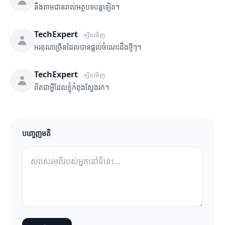
នឹងតាមដានរាល់អត្ថបទបន្តទៀត។
TechExpert
ម្សិលមិញ
អរគុណច្រើនដែលបានផ្តល់ចំណេះដឹងថ្មីៗ។
TechExpert
ម្សិលមិញ
ពិតជាអ្វីដែលខ្ញុំកំពុងស្វែងរក។
បញ្ចេញមតិ