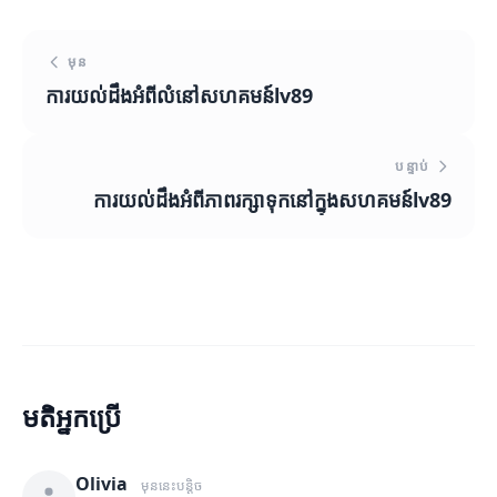
មុន
ការយល់ដឹងអំពីលំនៅសហគមន៍lv89
បន្ទាប់
ការយល់ដឹងអំពីភាពរក្សាទុកនៅក្នុងសហគមន៍lv89
មតិអ្នកប្រើ
Olivia
មុននេះបន្តិច