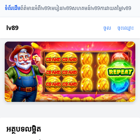
ទំព័រដើម
ព័ត៌មានអំពីlv89
មេរៀនlv89
សហគមន៍lv89
ការវាយតម្លៃlv89
lv89
ចូល
ចុះឈ្មោះ
អត្ថបទលម្អិត