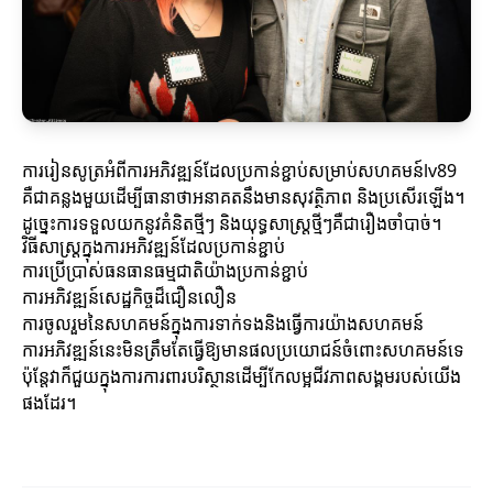
ការរៀនសូត្រអំពីការអភិវឌ្ឍន៍ដែលប្រកាន់ខ្ជាប់សម្រាប់សហគមន៍lv89
គឺជាគន្លងមួយដើម្បីធានាថាអនាគតនឹងមានសុវត្ថិភាព និងប្រសើរឡើង។
ដូច្នេះការទទួលយកនូវគំនិតថ្មីៗ និងយុទ្ធសាស្ត្រថ្មីៗគឺជារឿងចាំបាច់។
វិធីសាស្ត្រក្នុងការអភិវឌ្ឍន៍ដែលប្រកាន់ខ្ជាប់
ការប្រើប្រាស់ធនធានធម្មជាតិយ៉ាងប្រកាន់ខ្ជាប់
ការអភិវឌ្ឍន៍សេដ្ឋកិច្ចដ៏ជឿនលឿន
ការចូលរួមនៃសហគមន៍ក្នុងការទាក់ទងនិងធ្វើការយ៉ាងសហគមន៍
ការអភិវឌ្ឍន៍នេះមិនត្រឹមតែធ្វើឱ្យមានផលប្រយោជន៍ចំពោះសហគមន៍ទេ
ប៉ុន្តែវាក៏ជួយក្នុងការការពារបរិស្ថានដើម្បីកែលម្អជីវភាពសង្គមរបស់យើង
ផងដែរ។