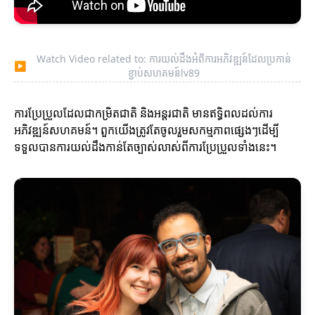
Watch Video related to: ការយល់ដឹងអំពីការអភិវឌ្ឍន៍ដែលប្រកាន់
▶
ខ្ជាប់សហគមន៍lv89
ការប្រែប្រួលដែលជាកម្រិតជាតិ និងអន្តរជាតិ មានឥទ្ធិពលដល់ការ
អភិវឌ្ឍន៍សហគមន៍។ ពួកយើងត្រូវតែចូលរួមសកម្មភាពផ្សេងៗដើម្បី
ទទួលបានការយល់ដឹងកាន់តែច្បាស់លាស់ពីការប្រែប្រួលទាំងនេះ។