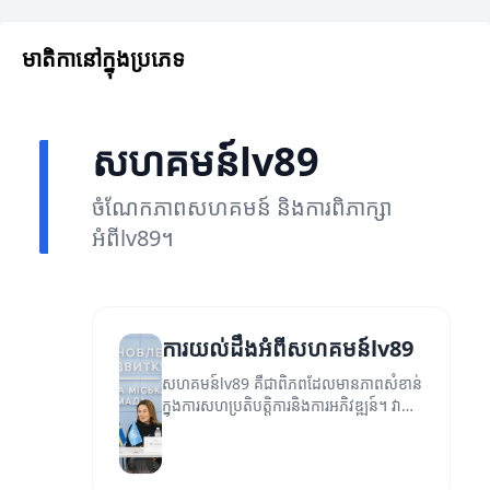
មាតិកានៅក្នុងប្រភេទ
សហគមន៍lv89
ចំណែកភាពសហគមន៍ និងការពិភាក្សា
អំពីlv89។
ការយល់ដឹងអំពីសហគមន៍lv89
សហគមន៍lv89 គឺជាពិភពដែលមានភាពសំខាន់
ក្នុងការសហប្រតិបត្តិការនិងការអភិវឌ្ឍន៍។ វាត្រូវ
ការការយល់ដឹងច្រើនអំពីអត្ថប្រយោជន៍និង
អត្តពលកម្មរបស់វា។