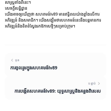
សាស្ត្រតាំងពីនេះ។
សេចក្ដីសន្និដ្ឋាន
យើងអាចឲ្យឃើញថា សហគមន៍lv89 មានឥទ្ធិពលយ៉ាងខ្លាំងលើការ
អភិវឌ្ឍន៍ និងសមាជិក។ យើងសង្ឃឹមថាសហគមន៍នេះនឹងបន្តមានការ
អភិវឌ្ឍន៍និងខិតខំស្វែងរកឱកាសថ្មីៗសម្រាប់ក្រុម។
មុន
ការចូលរួមក្នុងសហគមន៍lv89
បន្ទាប់
ការបង្កើតសហគមន៍lv89: យុទ្ធសាស្ត្រនិងគន្លងពិសេស