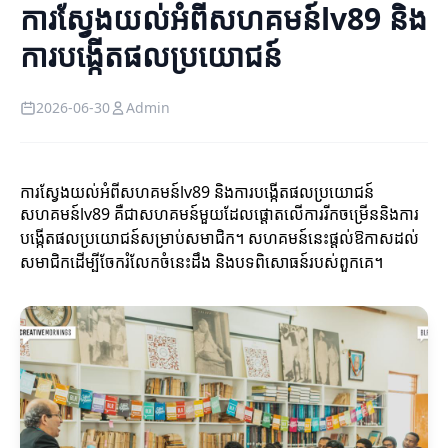
ការស្វែងយល់អំពីសហគមន៍lv89 និង
ការបង្កើតផលប្រយោជន៍
2026-06-30
Admin
ការស្វែងយល់អំពីសហគមន៍lv89 និងការបង្កើតផលប្រយោជន៍
សហគមន៍lv89 គឺជាសហគមន៍មួយដែលផ្តោតលើការរីកចម្រើននិងការ
បង្កើតផលប្រយោជន៍សម្រាប់សមាជិក។ សហគមន៍នេះផ្តល់ឱកាសដល់
សមាជិកដើម្បីចែករំលែកចំនេះដឹង និងបទពិសោធន៍របស់ពួកគេ។