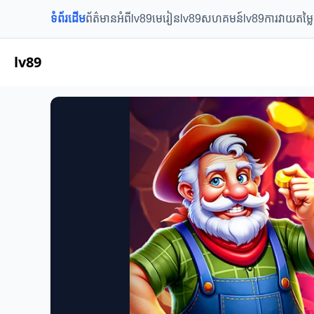
ទំព័រដើម
ព័ត៌មានអំពីlv89
មេរៀនlv89
សហគមន៍lv89
ការវាយតម្ល
lv89