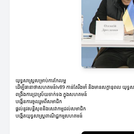
យុទ្ធសាស្ត្រសម្រាប់ការកែលម្អ
ដើម្បីធានាថាសហគមន៍lv89 កាន់តែរឹងមាំ និងមានសក្តានុពល យុទ្ធសា
ពង្រឹងការប្រាស្រ័យទាក់ទង ក្នុងសហគមន៍
បង្កើនការចូលរួមពីសមាជិក
ផ្តល់នូវសន្ដិសុខនិងសេវាកម្មដល់សមាជិក
បង្កើតយុទ្ធសាស្ត្រពាណិជ្ជកម្មសហគមន៍