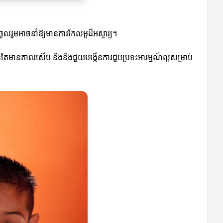
រួមអាចនាំឱ្យមានការកែលម្អដ៏អស្ចារ្យ។
ាន់តែមានភាពរសើប និងនិងជួយបង្កើនការជួបប្រទះអារម្មណ៍ល្អសម្រាប់