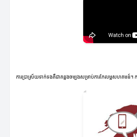
ការប្រាស្រ័យទាក់ទងគឺជាគន្លងចម្បងសម្រាប់ការកែលម្អសហគមន៍។ ការ