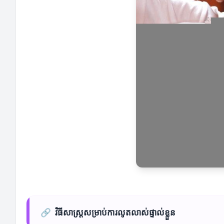
🔗
វិធីសាស្ត្រសម្រាប់ការលូតលាស់ផ្ទាល់ខ្លួន