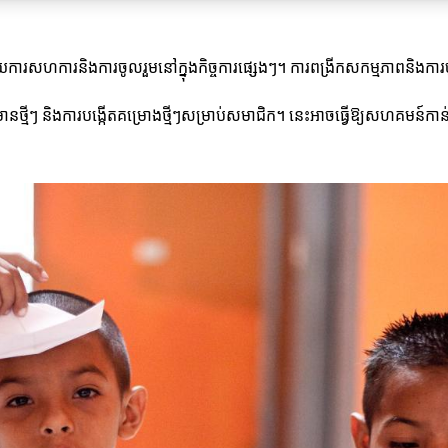
សហការនិងការចូលរួមនៅក្នុងកិច្ចការផ្សេងៗ។ ការពង្រីកសកម្មភាពនិងការចូល
ត៌មានថ្មីៗ និងការបង្កើតគម្រោងថ្មីៗសម្រាប់សមាជិក។ នេះអាចធ្វើឱ្យសហគមន៍ក