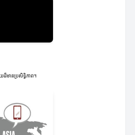
យដ៏មានប្រសិទ្ធិភាព។