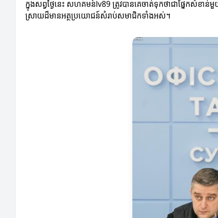
ក្នុងសព្វថ្ងៃនេះ សហគមន៍lv89 ត្រូវបានគេចាត់ទុកថាជាផ្នែកសំខាន់
ស្រាយដ៏មានអត្ថប្រយោជន៍សំរាប់សមាជិកទាំងអស់។