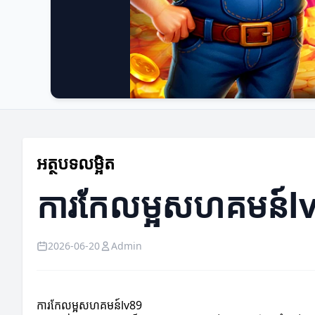
អត្ថបទលម្អិត
ការកែលម្អសហគមន៍l
2026-06-20
Admin
ការកែលម្អសហគមន៍lv89