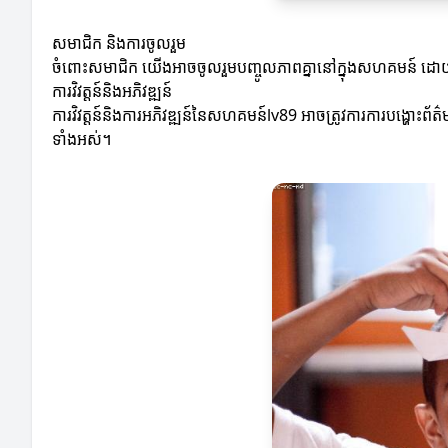
សមាជិក និងការចូលរួម
ចំពោះសមាជិក យើងអាចចូលរួមបញ្ចូលភាពគ្នានៅក្នុងសហគមន៍ ដោយការ
ការវិវត្តន៍និងអភិវឌ្ឍន៍
ការវិវត្តន៍និងការអភិវឌ្ឍន៍នៃសហគមន៍lv89 អាចត្រូវការការបង្ហោះព័
ទាំងអស់។