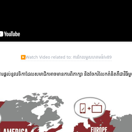
▶
Watch Video related to: ការកែលម្អសហគមន៍lv89
ផ្តល់នូវវេទិកាដែលសមាជិកអាចមានការពិភាក្សា និងចែករំលែកគំនិតគឺជាវិធីមួ