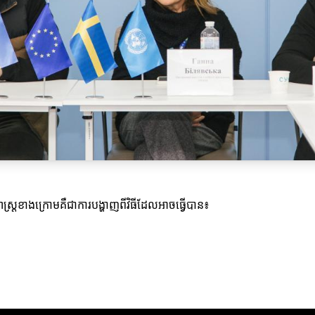
ស្ត្រខាងក្រោមគឺជាការបង្ហាញពីវិធីដែលអាចធ្វើបាន៖