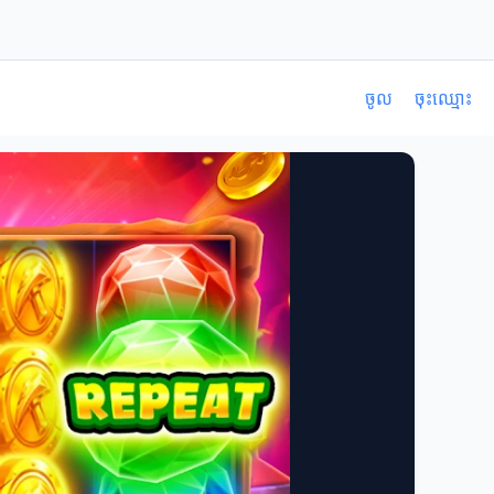
ចូល
ចុះឈ្មោះ