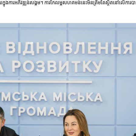
មួយក្នុងការអភិវឌ្ឍន៍សង្គម។ ការកែលម្អសហគមន៍នេះមិនត្រឹមតែស្ថិតនៅលើការប