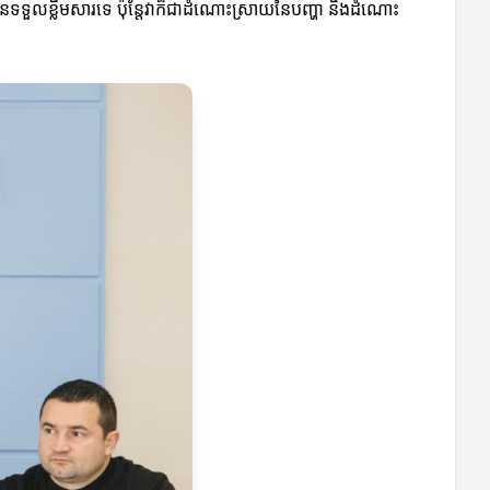
ានទទួលខ្លឹមសារទេ ប៉ុន្តែវាក៏ជាដំណោះស្រាយនៃបញ្ហា និងដំណោះ