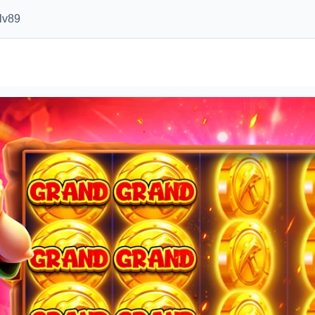
ៃlv89